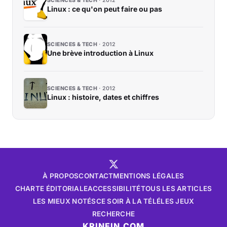
SCIENCES & TECH
2012
Linux : ce qu'on peut faire ou pas
SCIENCES & TECH
2012
Une brève introduction à Linux
SCIENCES & TECH
2012
Linux : histoire, dates et chiffres
À PROPOS
CONTACT
MENTIONS LÉGALES
CHARTE ÉDITORIALE
ACCESSIBILITÉ
TOUS LES ARTICLES
LES MIEUX NOTÉS
CE SOIR À LA TÉLÉ
LES JEUX
RECHERCHE
KRINEIN.COM